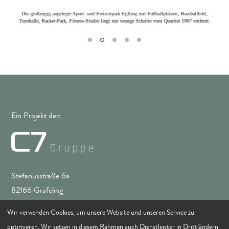
ren,
Der großzügig angelegte Sport- und Freizeitpark Eglfing mit Fußballplätzen, Baseballfeld,
Zahl
Turnhalle, Racket-Park, Fitness-Studio liegt nur wenige Schritte vom Quartier 1907 entfernt.
fass
Ein Projekt der:
Stefanusstraße 6a
82166 Gräfeling
Tel.: +49 (0) 89 . 89 89 969 – 0
Wir verwenden Cookies, um unsere Website und unseren Service zu
Fax: +49 (0) 89 . 89 89 969 – 28
optimieren. Wir setzen in diesem Rahmen auch Dienstleister in Drittländern